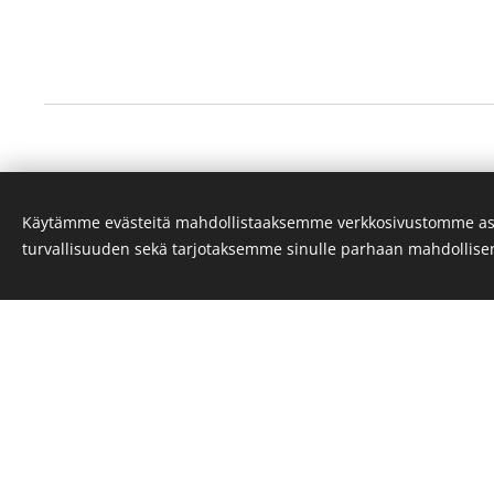
Käytämme evästeitä mahdollistaaksemme verkkosivustomme as
Verkkolaskuosoite 
turvallisuuden sekä tarjotaksemme sinulle parhaan mahdollis
Suomen Kuntotarkastus Oy
Vetokuja 4, 01610 Vantaa
Puh: +358 50 518 4286
Email:
info@yritykseni.fi