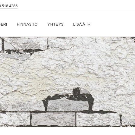
0 518 4286
ERI
HINNASTO
YHTEYS
LISÄÄ