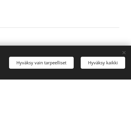
: APIX Messaging Oy
Hyväksy vain tarpeelliset
Hyväksy kaikki