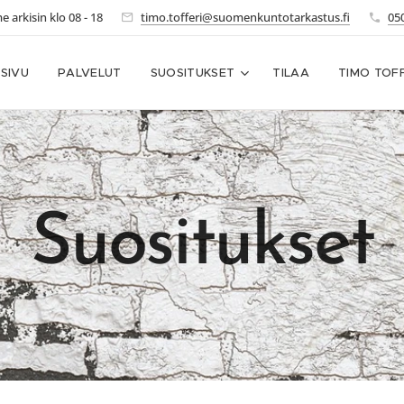
arkisin klo 08 - 18
timo.tofferi@suomenkuntotarkastus.fi
05
ISIVU
PALVELUT
SUOSITUKSET
TILAA
TIMO TOFF
Suositukset