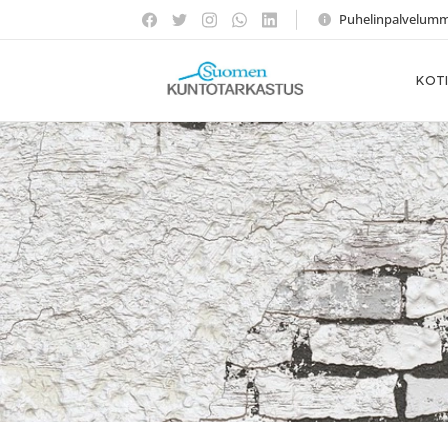
Puhelinpalvelumme 
KOT