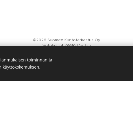
©2026 Suomen Kuntotarkastus Oy
Vetokuja 4, 01610 Vantaa
Puhelin 050 518 4286
Y-tunnus 3380003-9
ianmukaisen toiminnan ja
003733800039 Välittäjätunnus 003723327487 Verkkolaskuvälittäjä
en käyttökokemuksen.
timo.tofferi@suomenkuntotarkastus.fi
Evästeet