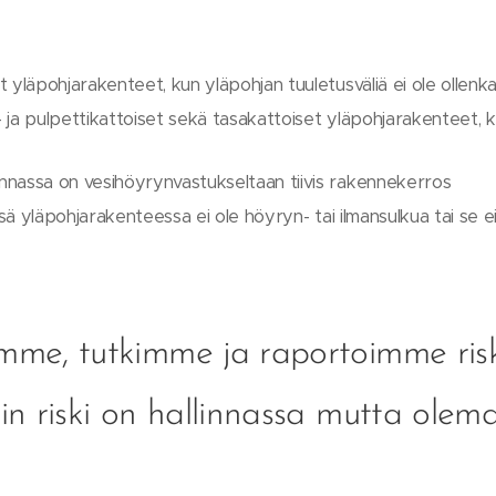
 yläpohjarakenteet, kun yläpohjan tuuletusväliä ei ole ollenkaa
a- ja pulpettikattoiset sekä tasakattoiset yläpohjarakenteet, k
nassa on vesihöyrynvastukseltaan tiivis rakennekerros
sä yläpohjarakenteessa ei ole höyryn- tai ilmansulkua tai se ei o
me, tutkimme ja raportoimme risk
in riski on hallinnassa mutta olema