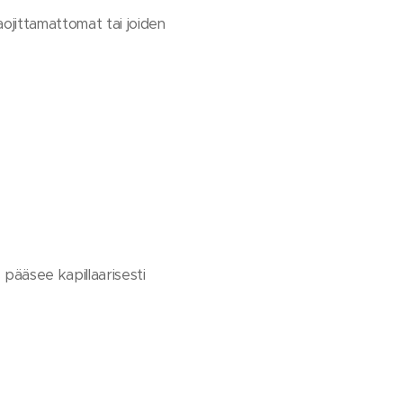
aojittamattomat tai joiden
s pääsee kapillaarisesti