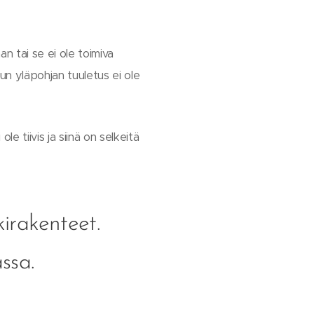
n tai se ei ole toimiva
un yläpohjan tuuletus ei ole
le tiivis ja siinä on selkeitä
irakenteet.
ssa.