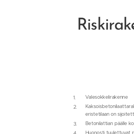
Riskirak
Valesokkelirakenne
Kaksoisbetonilaattarake
eristetilaan on sijoitet
Betonilattian päälle k
Huonosti tuulettuvat 