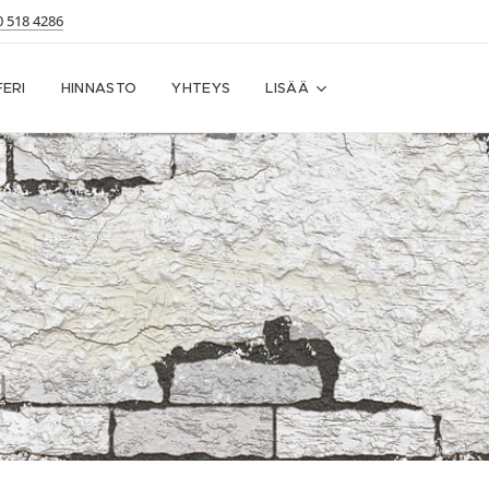
0 518 4286
ERI
HINNASTO
YHTEYS
LISÄÄ