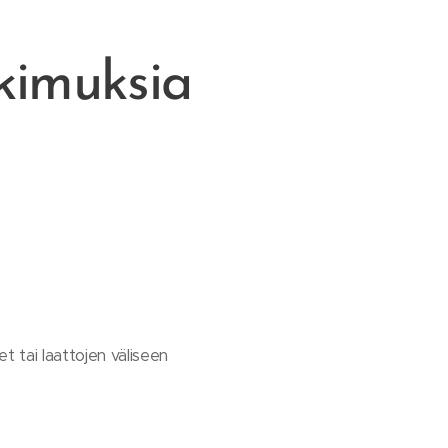
tkimuksia
t tai laattojen väliseen