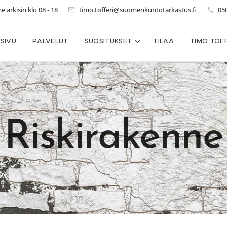
arkisin klo 08 - 18
timo.tofferi@suomenkuntotarkastus.fi
05
ISIVU
PALVELUT
SUOSITUKSET
TILAA
TIMO TOFF
Riskirakenne