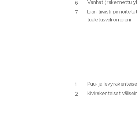
Vanhat (rakennettu yl
Liian tiiviisti pinnoite
tuuletusväli on pieni
Puu- ja levyrakenteise
Kivirakenteiset välisei