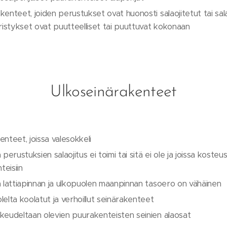
enteet, joiden perustukset ovat huonosti salaojitetut tai sal
stykset ovat puutteelliset tai puuttuvat kokonaan
Ulkoseinärakenteet
nteet, joissa valesokkeli
perustuksien salaojitus ei toimi tai sitä ei ole ja joissa kosteu
eisiin
n lattiapinnan ja ulkopuolen maanpinnan tasoero on vähäinen
elta koolatut ja verhoillut seinärakenteet
keudeltaan olevien puurakenteisten seinien alaosat