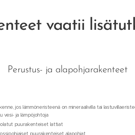
enteet vaatii lisätu
Perustus- ja alapohjarakenteet
nne, jos lämmöneristeenä on mineraalivilla tai lastuvillaeristee
tu vesi- ja lämpöjohtoja
oolatut puurakenteiset lattiat
rossipohjaiset puurakenteiset alapohjat