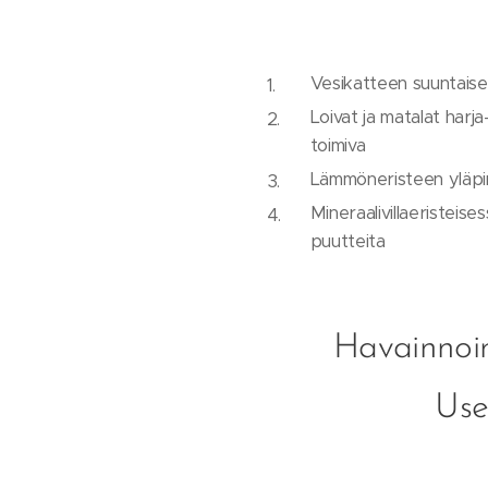
Vesikatteen suuntaiset
Loivat ja matalat harj
toimiva
Lämmöneristeen yläpin
Mineraalivillaeristeises
puutteita
Havainnoim
Use