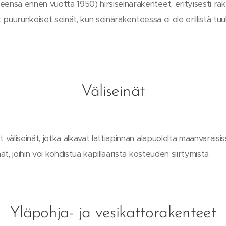
eensä ennen vuotta 1950) hirsiseinärakenteet, erityisesti ra
tut puurunkoiset seinät, kun seinärakenteessa ei ole erillistä tu
Väliseinät
t väliseinät, jotka alkavat lattiapinnan alapuolelta maanvarais
nät, joihin voi kohdistua kapillaarista kosteuden siirtymistä
Yläpohja- ja vesikattorakenteet