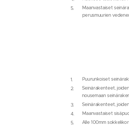
Maanvastaiset seinärak
perusmuurien vedeneri
Puurunkoiset seinärake
Seinärakenteet, joiden 
nousemaan seinärakent
Seinärakenteet, joide
Maanvastaiset sisäpuol
Alle 100mm sokkelikor