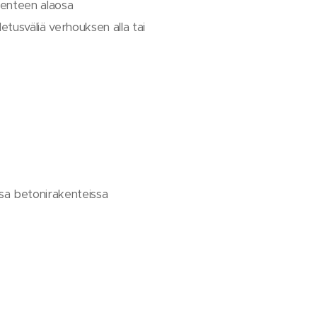
kenteen alaosa
uletusväliä verhouksen alla tai
issa betonirakenteissa